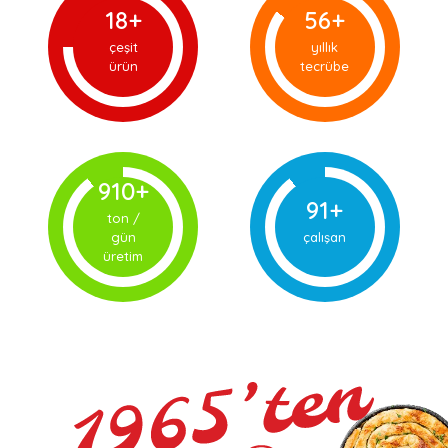
20+
60+
çeşit
yıllık
ürün
tecrübe
998+
100+
ton /
gün
çalışan
üretim