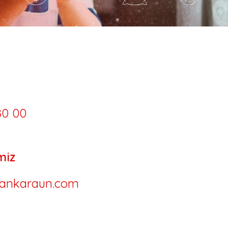
80 00
miz
ankaraun.com