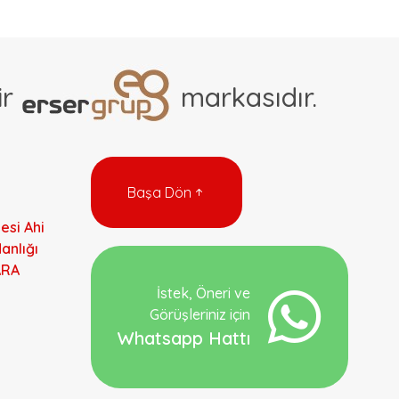
r
markasıdır.
Başa Dön
esi Ahi
anlığı
ARA
İstek, Öneri ve
Görüşleriniz için
Whatsapp Hattı